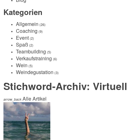
Kategorien
Allgemein
(26)
Coaching
(9)
Event
(2)
Spaß
(2)
Teambuilding
(5)
Verkaufstraining
(6)
Wein
(5)
Weindegustation
(3)
Stichword-Archiv: Virtuell
Alle Artikel
arrow_back